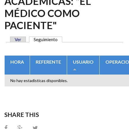
ACADÉMICAS: "EL
MÉDICO COMO
PACIENTE"
Ver
Seguimiento
(solapa activa)
SOLAPAS PRINCIPALES
HORA
REFERENTE
USUARIO
OPERACI
No hay estadísticas disponibles.
SHARE THIS