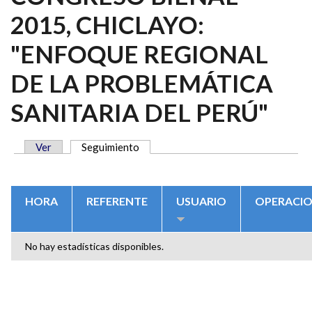
2015, CHICLAYO:
"ENFOQUE REGIONAL
DE LA PROBLEMÁTICA
SANITARIA DEL PERÚ"
Ver
Seguimiento
(solapa activa)
SOLAPAS PRINCIPALES
HORA
REFERENTE
USUARIO
OPERACI
No hay estadísticas disponibles.