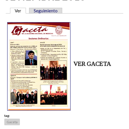
Ver
(solapa activa)
Seguimiento
SOLAPAS PRINCIPALES
VER GACETA
tag:
Gaceta