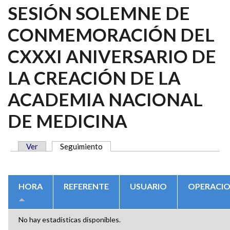
SESIÓN SOLEMNE DE
CONMEMORACIÓN DEL
CXXXI ANIVERSARIO DE
LA CREACIÓN DE LA
ACADEMIA NACIONAL
DE MEDICINA
Ver
Seguimiento
(solapa activa)
SOLAPAS PRINCIPALES
HORA
REFERENTE
USUARIO
OPERACI
No hay estadísticas disponibles.