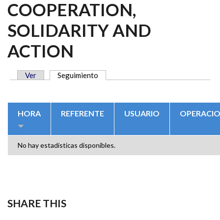
COOPERATION,
SOLIDARITY AND
ACTION
Ver
Seguimiento
(solapa activa)
SOLAPAS PRINCIPALES
HORA
REFERENTE
USUARIO
OPERACI
No hay estadísticas disponibles.
SHARE THIS