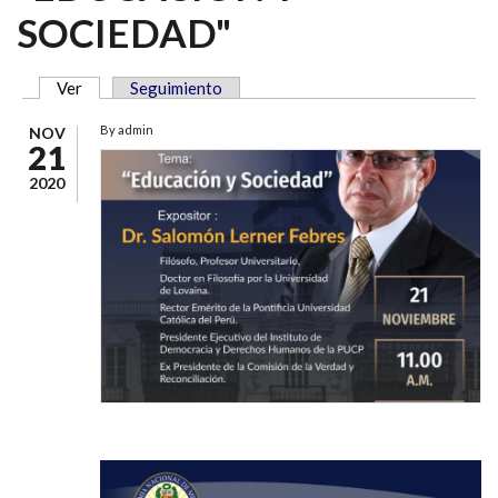
SOCIEDAD"
Ver
(solapa activa)
Seguimiento
SOLAPAS PRINCIPALES
By
admin
NOV
21
2020