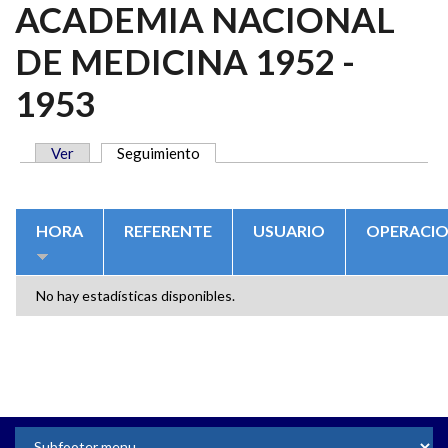
ACADEMIA NACIONAL
DE MEDICINA 1952 -
1953
Ver
Seguimiento
(solapa activa)
SOLAPAS PRINCIPALES
HORA
REFERENTE
USUARIO
OPERACI
No hay estadísticas disponibles.