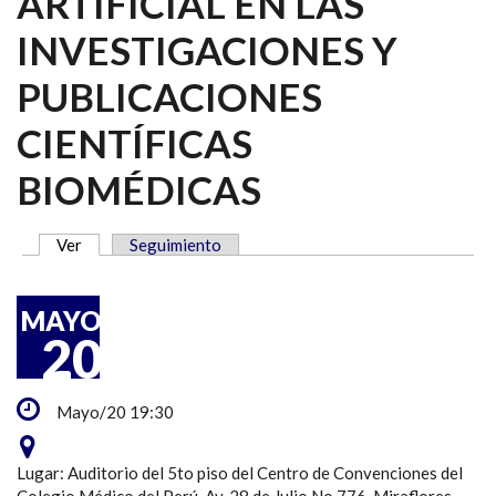
ARTIFICIAL EN LAS
INVESTIGACIONES Y
PUBLICACIONES
CIENTÍFICAS
BIOMÉDICAS
Ver
(solapa activa)
Seguimiento
SOLAPAS PRINCIPALES
MAYO
20
Mayo/20 19:30
Lugar: Auditorio del 5to piso del Centro de Convenciones del
Colegio Médico del Perú, Av. 28 de Julio No 776, Miraflores.