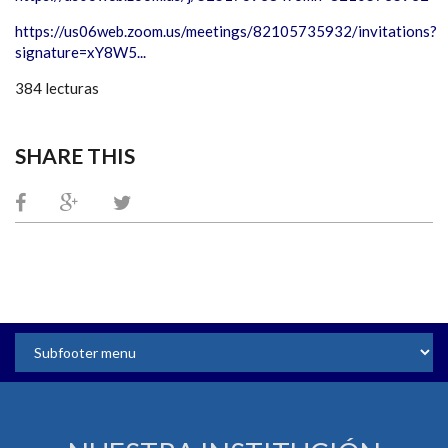
https://us06web.zoom.us/meetings/82105735932/invitations?
signature=xY8W5...
384 lecturas
SHARE THIS