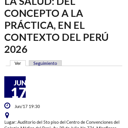
LA SALUD: DEL
CONCEPTO A LA
PRÁCTICA, EN EL
CONTEXTO DEL PERÚ
2026
Ver
(solapa activa)
Seguimiento
SOLAPAS PRINCIPALES
JUN
17
Jun/17 19:30
Lugar: Auditorio del 5to piso del Centro de Convenciones del
Colegio Médico del Perú, Av. 28 de Julio No 776, Miraflores.