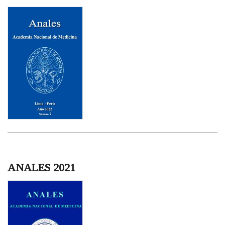
ANALES 2021