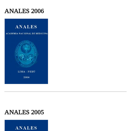
ANALES 2006
ANALES 2005