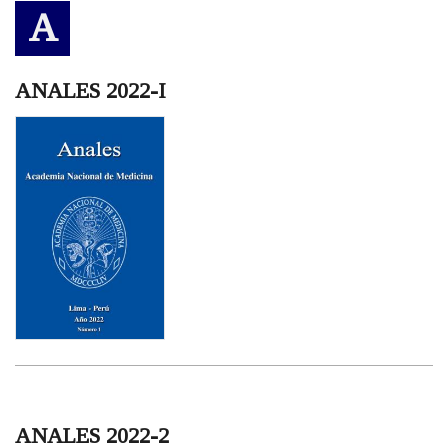
A
ANALES 2022-I
ANALES 2022-2