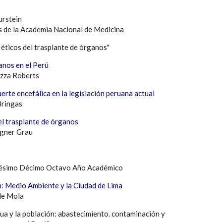
urstein
s de la Academia Nacional de Medicina
 éticos del trasplante de órganos"
anos en el Perú
azza Roberts
rte encefálica en la legislación peruana actual
Bringas
el trasplante de órganos
agner Grau
tésimo Décimo Octavo Año Académico
: Medio Ambiente y la Ciudad de Lima
 de Mola
gua y la población: abastecimiento. contaminación y