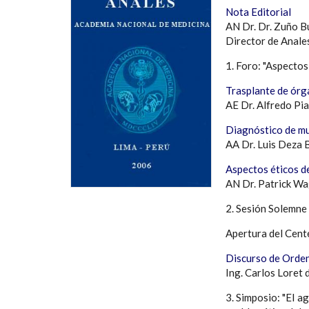
Nota Editorial
AN Dr. Dr. Zuño B
Director de Anale
1. Foro: "Aspectos
Trasplante de órg
AE Dr. Alfredo Pi
Diagnóstico de mue
AA Dr. Luis Deza 
Aspectos éticos d
AN Dr. Patrick W
2. Sesión Solemne
Apertura del Cen
Discurso de Orden
Ing. Carlos Loret
3. Simposio: "EI a