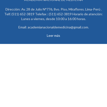
Dirección: Av. 28 de Julio N°776, 8vo. Piso, Miraflores. Lima-Perú .
Telf. (511) 652-3819 Telefax : (511) 652-3819 Horario de atención:
Lunes a viernes, desde 10:00 a 16:00 horas.
Email: academianacionaldemedicina@gmail.com.
Leer más