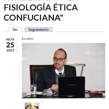
FISIOLOGÍA ÉTICA
CONFUCIANA"
Ver
(solapa activa)
Seguimiento
SOLAPAS PRINCIPALES
By
admin
NOV
25
2017