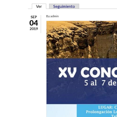
Ver
(solapa activa)
Seguimiento
SOLAPAS PRINCIPALES
By
admin
SEP
04
2019