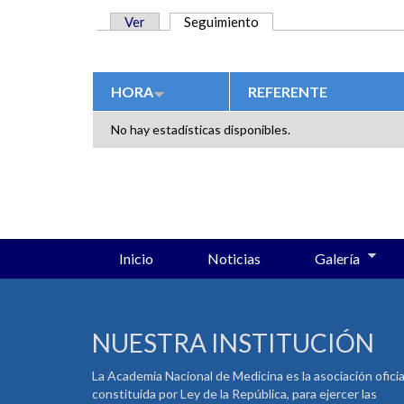
Ver
Seguimiento
(solapa activa)
SOLAPAS PRINCIPALES
HORA
REFERENTE
No hay estadísticas disponibles.
Inicio
Noticias
Galería
NUESTRA INSTITUCIÓN
La Academia Nacional de Medicina es la asociación oficia
constituida por Ley de la República, para ejercer las