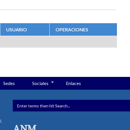
USUARIO
OPERACIONES
Sedes
Sociales
Enlaces
FORMULARIO DE BÚSQUED
l,
ANM