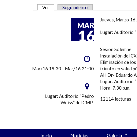
Ver
(solapa activa)
Seguimiento
SOLAPAS PRINCIPALES
Jueves, Marzo 16,
MAR
16
Lugar: Auditorio
Sesión Solemne
Instalación del C
Eliminación de lo
Mar/16 19:30 - Mar/16 21:00
triunfo en salud p
AH Dr- Eduardo A.
Lugar: Auditorio
Hora: 7.30 p.m.
Lugar: Auditorio “Pedro
12114 lecturas
Weiss” del CMP
Inicio
Noticias
Galería