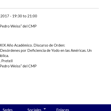
 2017 -
19:30
to
21:00
 “Pedro Weiss” del CMP
XXIX Año Académico. Discurso de Orden:
s Desórdenes por Deficiencia de Yodo en las Américas. Un
ública.
 Pretell
 “Pedro Weiss” del CMP
Sedes
Sociales
Enlaces