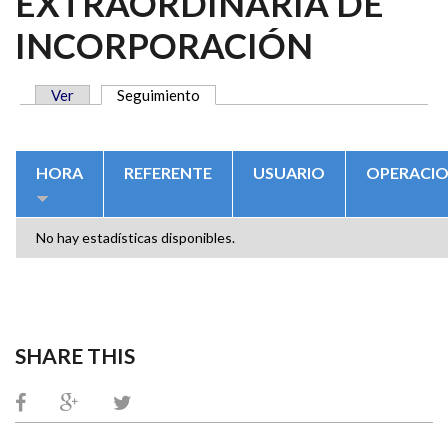
EXTRAORDINARIA DE
INCORPORACIÓN
Ver
Seguimiento
(solapa activa)
SOLAPAS PRINCIPALES
HORA
REFERENTE
USUARIO
OPERACI
No hay estadísticas disponibles.
SHARE THIS