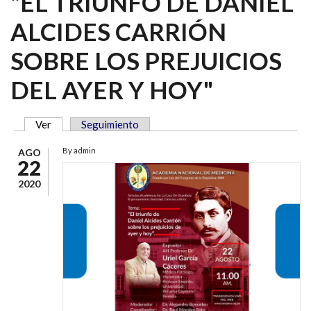
"EL TRIUNFO DE DANIEL
ALCIDES CARRIÓN
SOBRE LOS PREJUICIOS
DEL AYER Y HOY"
Ver
(solapa activa)
Seguimiento
SOLAPAS PRINCIPALES
By
admin
AGO
22
2020