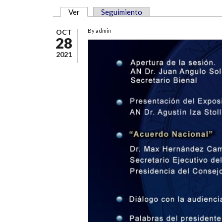
Ver
(solapa activa)
Seguimiento
SOLAPAS PRINCIPALES
By
admin
OCT
28
2021