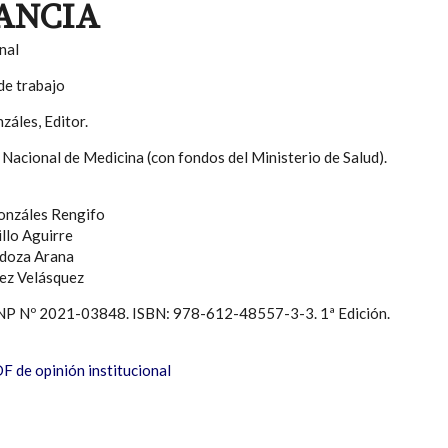
ANCIA
nal
de trabajo
záles, Editor.
Nacional de Medicina (con fondos del Ministerio de Salud).
onzáles Rengifo
llo Aguirre
doza Arana
uez Velásquez
NP Nº 2021-03848. ISBN: 978-612-48557-3-3. 1ª Edición.
 de opinión institucional