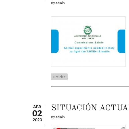
By
admin
Noticias
ABR
SITUACIÓN ACTUA
02
By
admin
2020