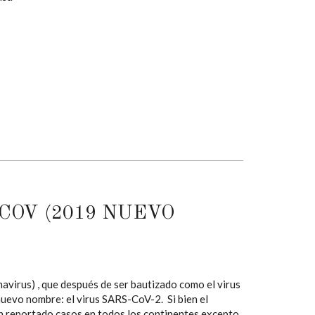
COV (2019 NUEVO
irus) , que después de ser bautizado como el virus
uevo nombre: el virus SARS-CoV-2. Si bien el
an reportado casos en todos los continentes excepto