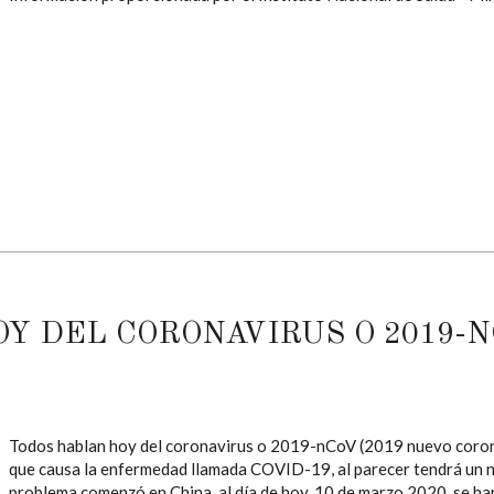
Y DEL CORONAVIRUS O 2019-N
Todos hablan hoy del coronavirus o 2019-nCoV (2019 nuevo coronav
que causa la enfermedad llamada COVID-19, al parecer tendrá un n
problema comenzó en China, al día de hoy, 10 de marzo 2020, se h