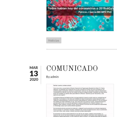
Noticias
MAR
COMUNICADO
13
By
admin
2020