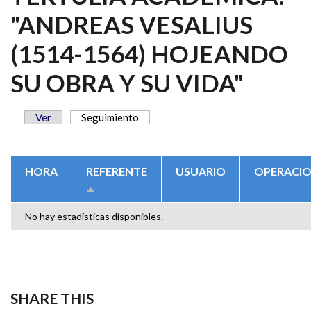
"ANDREAS VESALIUS
(1514-1564) HOJEANDO
SU OBRA Y SU VIDA"
Ver
Seguimiento
(solapa activa)
SOLAPAS PRINCIPALES
HORA
REFERENTE
USUARIO
OPERACI
No hay estadísticas disponibles.
SHARE THIS