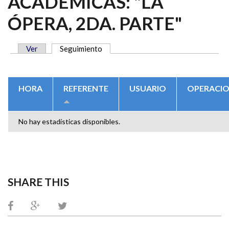
ACADÉMICAS: "LA
ÓPERA, 2DA. PARTE"
Ver
Seguimiento
(solapa activa)
SOLAPAS PRINCIPALES
HORA
REFERENTE
USUARIO
OPERACI
No hay estadísticas disponibles.
SHARE THIS