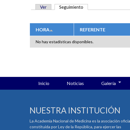
Ver
Seguimiento
(solapa activa)
SOLAPAS PRINCIPALES
HORA
REFERENTE
No hay estadísticas disponibles.
Inicio
Noticias
Galería
NUESTRA INSTITUCIÓN
La Academia Nacional de Medicina es la asociación oficia
constituida por Ley de la República, para ejercer las