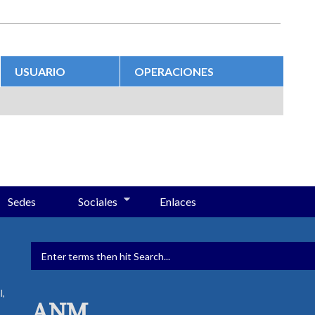
USUARIO
OPERACIONES
Sedes
Sociales
Enlaces
FORMULARIO DE BÚSQUED
l,
ANM