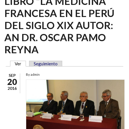
LIBRO "LA MEDICINA
FRANCESA EN EL PERÚ
DEL SIGLO XIX AUTOR:
AN DR. OSCAR PAMO
REYNA
Ver
(solapa activa)
Seguimiento
SOLAPAS PRINCIPALES
By
admin
SEP
20
2016