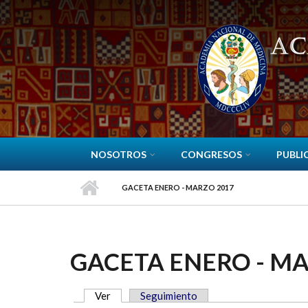
Pasar al contenido principal
NOSOTROS
CONGRESOS
PUBLI
GACETA ENERO - MARZO 2017
GACETA ENERO - MA
Ver
(solapa activa)
Seguimiento