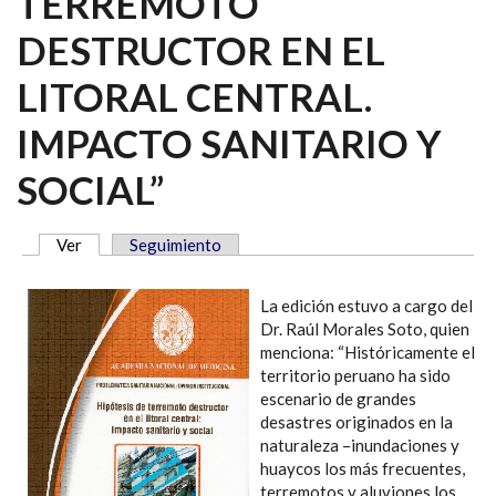
TERREMOTO
DESTRUCTOR EN EL
LITORAL CENTRAL.
IMPACTO SANITARIO Y
SOCIAL”
Ver
(solapa activa)
Seguimiento
SOLAPAS PRINCIPALES
La edición estuvo a cargo del
Dr. Raúl Morales Soto, quien
menciona: “Históricamente el
territorio peruano ha sido
escenario de grandes
desastres originados en la
naturaleza –inundaciones y
huaycos los más frecuentes,
terremotos y aluviones los