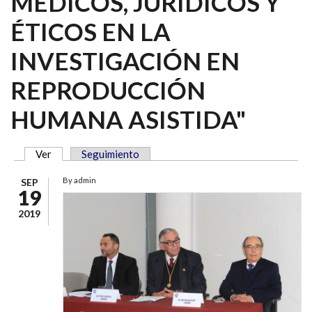
MÉDICOS, JURIDICOS Y
ÉTICOS EN LA
INVESTIGACIÓN EN
REPRODUCCIÓN
HUMANA ASISTIDA"
Ver
(solapa activa)
Seguimiento
SOLAPAS PRINCIPALES
By
admin
SEP
19
2019