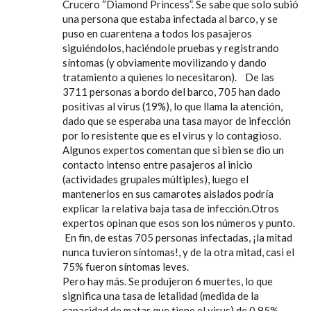
Crucero “Diamond Princess”. Se sabe que solo subió
una persona que estaba infectada al barco, y se
puso en cuarentena a todos los pasajeros
siguiéndolos, haciéndole pruebas y registrando
síntomas (y obviamente movilizando y dando
tratamiento a quienes lo necesitaron). De las
3711 personas a bordo del barco, 705 han dado
positivas al virus (19%), lo que llama la atención,
dado que se esperaba una tasa mayor de infección
por lo resistente que es el virus y lo contagioso.
Algunos expertos comentan que si bien se dio un
contacto intenso entre pasajeros al inicio
(actividades grupales múltiples), luego el
mantenerlos en sus camarotes aislados podría
explicar la relativa baja tasa de infección.Otros
expertos opinan que esos son los números y punto.
En fin, de estas 705 personas infectadas, ¡la mitad
nunca tuvieron síntomas!, y de la otra mitad, casi el
75% fueron síntomas leves.
Pero hay más. Se produjeron 6 muertes, lo que
significa una tasa de letalidad (medida de la
capacidad de matar que tiene el virus) de 0.85%,