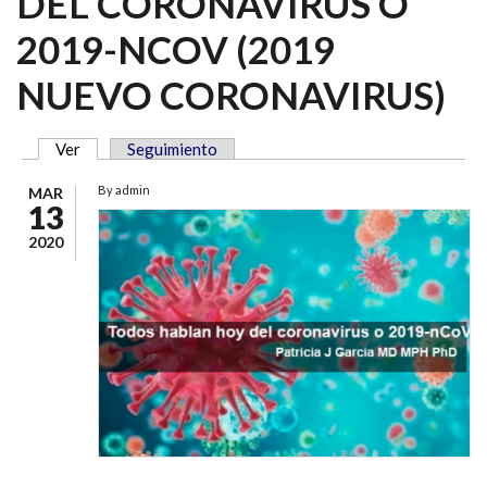
DEL CORONAVIRUS O
2019-NCOV (2019
NUEVO CORONAVIRUS)
Ver
(solapa activa)
Seguimiento
SOLAPAS PRINCIPALES
By
admin
MAR
13
2020