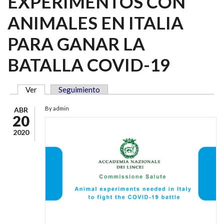
EXPERIMENTOS CON
ANIMALES EN ITALIA
PARA GANAR LA
BATALLA COVID-19
Ver
(solapa activa)
Seguimiento
SOLAPAS PRINCIPALES
By
admin
ABR
20
2020