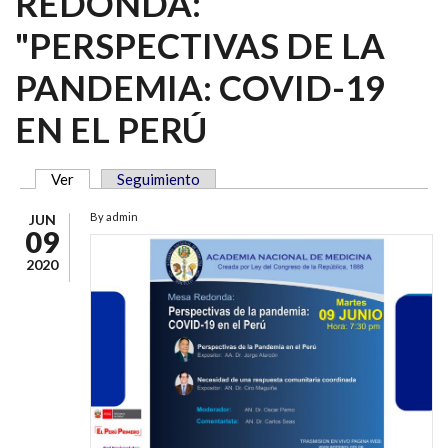
REDONDA:
"PERSPECTIVAS DE LA
PANDEMIA: COVID-19
EN EL PERÚ
Ver
(solapa activa)
Seguimiento
SOLAPAS PRINCIPALES
By
admin
JUN
09
2020