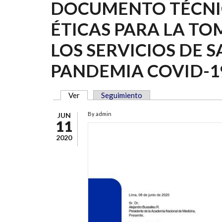
DOCUMENTO TÉCNI
ÉTICAS PARA LA TO
LOS SERVICIOS DE 
PANDEMIA COVID-1
Ver
(solapa activa)
Seguimiento
SOLAPAS PRINCIPALES
By
admin
JUN
11
2020