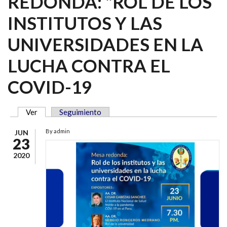
REDONDA: "ROL DE LOS
INSTITUTOS Y LAS
UNIVERSIDADES EN LA
LUCHA CONTRA EL
COVID-19
Ver
(solapa activa)
Seguimiento
SOLAPAS PRINCIPALES
By
admin
JUN
23
2020