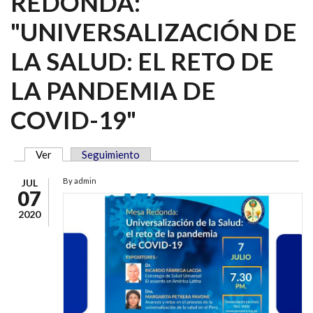
REDONDA:
"UNIVERSALIZACIÓN DE
LA SALUD: EL RETO DE
LA PANDEMIA DE
COVID-19"
Ver
(solapa activa)
Seguimiento
SOLAPAS PRINCIPALES
By
admin
JUL
07
2020