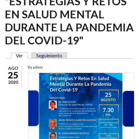
"ESTRATEGIAS Y RETOS
EN SALUD MENTAL
DURANTE LA PANDEMIA
DEL COVID-19"
Ver
(solapa activa)
Seguimiento
SOLAPAS PRINCIPALES
By
admin
AGO
25
2020