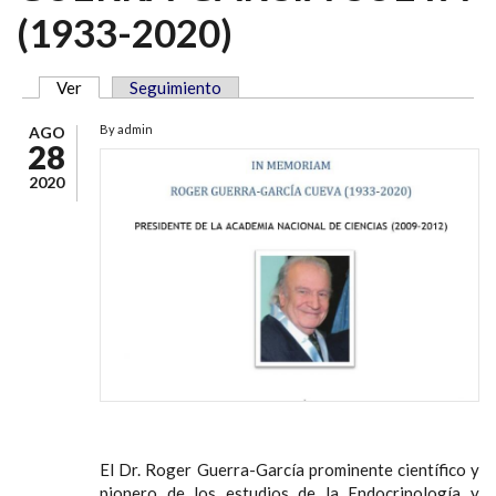
(1933-2020)
Ver
(solapa activa)
Seguimiento
SOLAPAS PRINCIPALES
By
admin
AGO
28
2020
El Dr. Roger Guerra-García prominente científico y
pionero de los estudios de la Endocrinología y