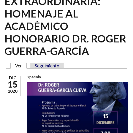
EXTRAORDINARIA:
HOMENAJE AL
ACADÉMICO
HONORARIO DR. ROGER
GUERRA-GARCÍA
Ver
(solapa activa)
Seguimiento
SOLAPAS PRINCIPALES
By
admin
DIC
15
2020