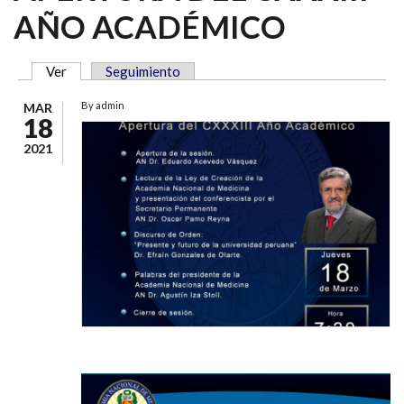
AÑO ACADÉMICO
Ver
(solapa activa)
Seguimiento
SOLAPAS PRINCIPALES
By
admin
MAR
18
2021