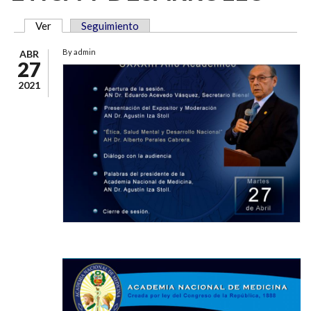
Ver
(solapa activa)
Seguimiento
SOLAPAS PRINCIPALES
By
admin
ABR
27
2021