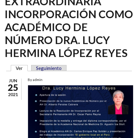
EXTRAORDINARIA
INCORPORACIÓN COMO
ACADÉMICO DE
NÚMERO DRA. LUCY
HERMINA LÓPEZ REYES
Ver
(solapa activa)
Seguimiento
SOLAPAS PRINCIPALES
By
admin
JUN
25
2021