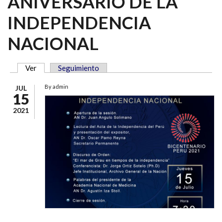
ANIVERSARIO DE LA
INDEPENDENCIA
NACIONAL
Ver
(solapa activa)
Seguimiento
SOLAPAS PRINCIPALES
By
admin
JUL
15
2021