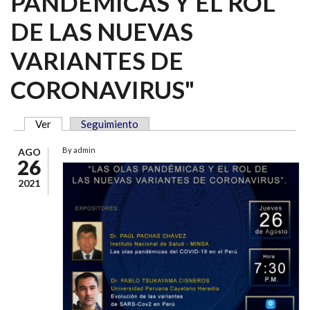
PANDÉMICAS Y EL ROL
DE LAS NUEVAS
VARIANTES DE
CORONAVIRUS"
Ver
(solapa activa)
Seguimiento
SOLAPAS PRINCIPALES
By
admin
AGO
26
2021