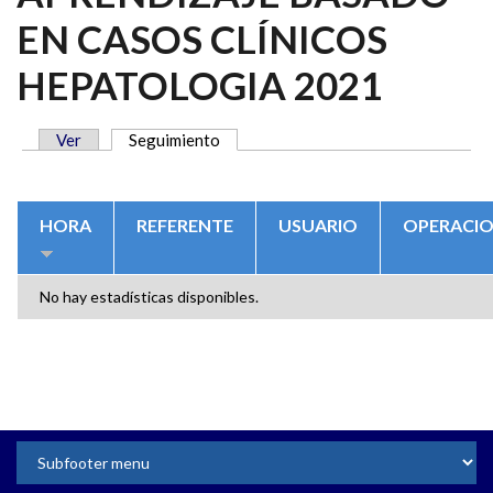
EN CASOS CLÍNICOS
HEPATOLOGIA 2021
Ver
Seguimiento
(solapa activa)
SOLAPAS PRINCIPALES
HORA
REFERENTE
USUARIO
OPERACI
No hay estadísticas disponibles.